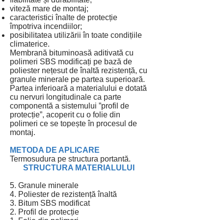
viteză mare de montaj;
caracteristici înalte de protecție
împotriva incendiilor;
posibilitatea utilizării în toate condițiile
climaterice.
Membrană bituminoasă aditivată cu
polimeri SBS modificați pe bază de
poliester nețesut de înaltă rezistență, cu
granule minerale pe partea superioară.
Partea inferioară a materialului e dotată
cu nervuri longitudinale ca parte
componentă a sistemului ”profil de
protecție”, acoperit cu o folie din
polimeri ce se topește în procesul de
montaj.
METODA DE APLICARE
Termosudura pe structura portantă.
STRUCTURA MATERIALULUI
5. Granule minerale
4. Poliester de rezistență înaltă
3. Bitum SBS modificat
2. Profil de protecție