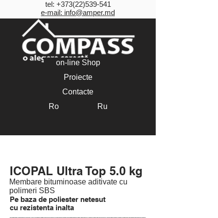
tel:
+373(22)539-541
e-mail: info@amper.md
on-line Shop
Proiecte
Contacte
Ro
Ru
ICOPAL Ultra Top
ICOPAL Ultra Top 5.0 kg
Membare bituminoase aditivate cu
polimeri SBS
Pe baza de poliester netesut
cu rezistenta inalta