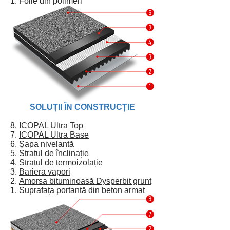
1. Folie din polimeri
SOLUȚII ÎN CONSTRUCȚIE
8.
ICOPAL Ultra Top
7.
ICOPAL Ultra Base
6. Șapa nivelantă
5. Stratul de înclinație
4.
Stratul de termoizolație
3.
Bariera vapori
2.
Amorsa bituminoasă Dysperbit grunt
1. Suprafața portantă din beton armat