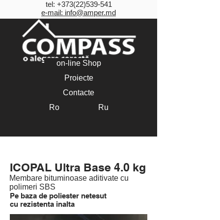
tel:
+373(22)539-541
e-mail: info@amper.md
on-line Shop
Proiecte
Contacte
Ro
Ru
ICOPAL Ultra Base
ICOPAL Ultra Base 4.0 kg
Membare bituminoase aditivate cu
polimeri SBS
Pe baza de poliester netesut
cu rezistenta inalta