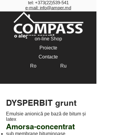
tel:
+373(22)539-541
e-mail: info@amper.md
on-line Shop
Proiecte
Contacte
Ro
Ru
DYSPERBIT grunt
DYSPERBIT grunt
Emulsie anionică pe bază de bitum și
latex
Amorsa-concentrat
sub membrane bituminoase