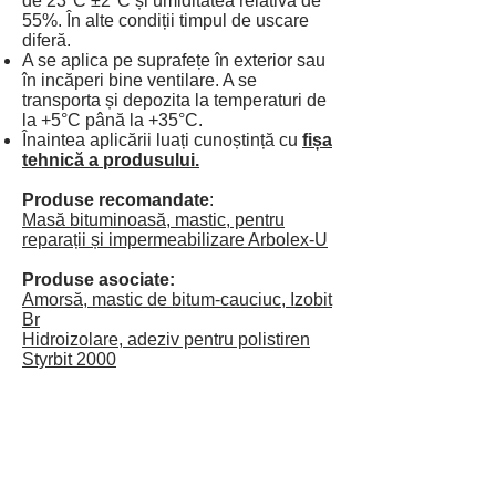
de 23°C ±2°C și umiditatea relativă de
55%. În alte condiții timpul de uscare
diferă.
A se aplica pe suprafețe în exterior sau
în incăperi bine ventilare. A se
transporta și depozita la temperaturi de
la +5°C până la +35°C.
Înaintea aplicării luați cunoștință cu
fișa
tehnică a produsului.
Produse recomandate
:
Masă bituminoasă, mastic, pentru
reparații și impermeabilizare Arbolex-U
Produse asociate:
Amorsă, mastic de bitum-cauciuc, Izobit
Br
Hidroizolare, adeziv pentru polistiren
Styrbit 2000