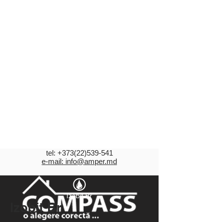
tel:
+373(22)539-541
e-mail: info@amper.md
Izobit Br
Izobit Br