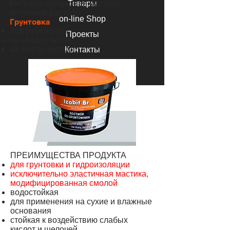
Битумно-каучуковая мастика,
Товары
битумный раствор
on-line Shop
Грунтовка
под рубероиды
Проекты
на кладку, бетон
на жесть, металл
Контакты
Ro
Ru
ПРЕИМУЩЕСТВА ПРОДУКТА
для грунтовки и гидроизоляции
исключительно эластичная мастика,
модифицированная смолой
водостойкая
для применения на сухие и влажные
основания
стойкая к воздействию слабых
кислот и щелочей