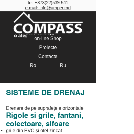
tel:
+373(22)539-541
e-mail: info@amper.md
on-line Shop
Proiecte
Contacte
Ro
Ru
FIRST PLAST
SISTEME DE DRENAJ
Drenare de pe suprafețele orizontale
Rigole si grile, fantani,
colectoare, sifoare
grile din PVC și oțel zincat