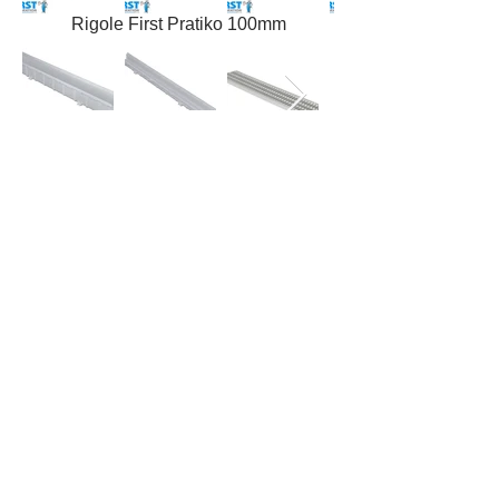
Rigole First Pratiko 100mm
Rigole First Pratiko 130mm
COMPASS S.R.L
MD-2059, mun. Chișinău,
str. Petricani 5/1
tel:
+373(22)539-541
mob:
+373(69)394-945
fax:
+373(22)920-331
e-mail:
info@amper.md
Șindrilă bituminoasă Kerabit
Membrane bituminoase ICOPAL