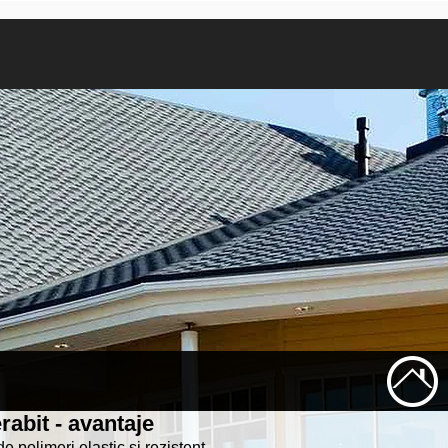
rabit - avantaje
e polimeri elastic și rezistent