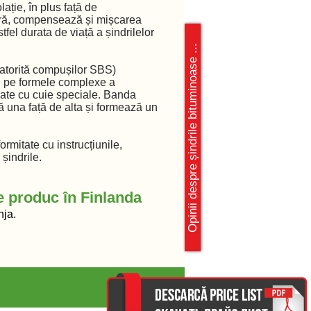
lație, în plus față de
ră, compensează și mișcarea
tfel durata de viață a șindrilelor
Opinii despre șindrile bituminoase ...
datorită compușilor SBS)
al pe formele complexe a
ixate cu cuie speciale. Banda
ilă una față de alta și formează un
rmitate cu instrucțiunile,
șindrile.
e produc în Finlanda
hja.