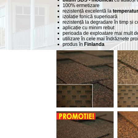
100% ermetizare
rezistență excelentă la
temperatur
izolație fonică superioară
rezistență la degradare în timp și c
aplicație cu minim rebut
perioada de exploatare mai mult 
utilizare în cele mai îndrăznețe pro
produs în
Finlanda