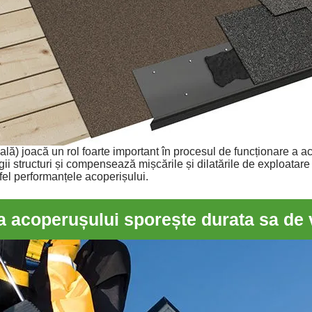
lă) joacă un rol foarte important în procesul de funcționare a a
ii structuri și compensează mișcările și dilatările de exploatar
tfel performanțele acoperișului.
p a acoperușului sporește durata sa de 