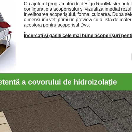
Cu ajutorul programului de design RoofMaster puteți
configurație a acoperișului și vizualiza imediat rezul
învelitoarea acoperișului, forma, culoarea. Dupa sele
dimensiunii veți primi un preview cu o listă de mate
acestora pentru acoperișul Dvs.
Încercați și găsiți cele mai bune acoperișuri pen
entă a covorului de hidroizolație