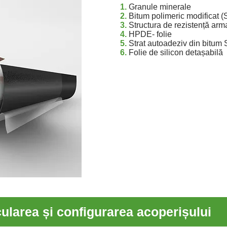
1.
Granule minerale
2.
Bitum polimeric modificat (
3.
Structura de rezistență armat
4.
HPDE- folie
5.
Strat autoadeziv din bitum
6.
Folie de silicon detașabilă
ularea și configurarea acoperișului