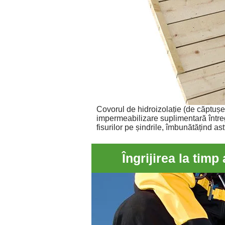
Covorul de hidroizolație (de căptușea
impermeabilizare suplimentară întreg
fisurilor pe șindrile, îmbunătățind as
Îngrijirea la tim