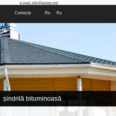
e-mail: info@amper.md
Contacte
Ro
Ru
șindrilă bituminoasă