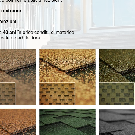
i extreme
oroziuni
de
40 ani
în orice condiții climaterice
iecte de arhitectură