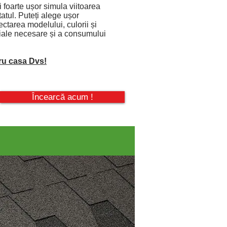
 foarte ușor simula viitoarea
tatul. Puteți alege ușor
ctarea modelului, culorii și
riale necesare și a consumului
tru casa Dvs!
Încearcă acum !