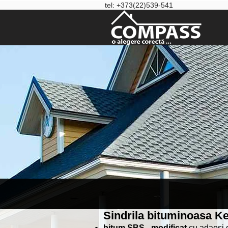
tel: +373(22)539-541
Sindrila bituminoasa Ke
bitum SBS - modificat
cu adaoși d