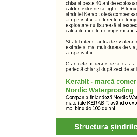
chiar și peste 40 ani de exploatare
călduri extreme și îngheț. Bitum
șindrilei Kerabit oferă compensare
acoperișului la diferențe de tempe
exploatare nu fisurează și respe
calitățile inedite de impermeabili
Stratul interior autoadeziv oferă
extinde și mai mult durata de viață
acoperișului.
Granulele minerale pe suprafața 
perfectă chiar și după zeci de an
Kerabit - marcă comer
Nordic Waterproofing
Compania finlandeză Nordic Wat
materiale KERABIT, având o exp
mai bine de 100 de ani.
Structura șindril