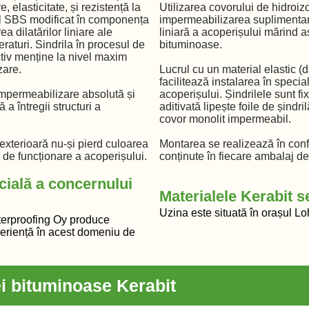
, elasticitate, și rezistență la
Utilizarea covorului de hidroizo
ul SBS modificat în componența
impermeabilizarea suplimenta
a dilatărilor liniare ale
liniară a acoperișului mărind as
raturi. Sindrila în procesul de
bituminoase.
ctiv menține la nivel maxim
zare.
Lucrul cu un material elastic (
facilitează instalarea în speci
 impermeabilizare absolută și
acoperișului. Șindrilele sunt f
 a întregii structuri a
aditivată lipește foile de șindr
covor monolit impermeabil.
exterioară nu-și pierd culoarea
Montarea se realizează în confo
i de funcționare a acoperișului.
conținute în fiecare ambalaj de 
cială a concernului
Materialele Kerabit s
Uzina este situată în orașul Lo
erproofing Oy produce
eriență în acest domeniu de
ei bituminoase Kerabit