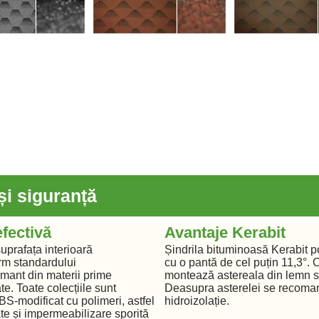
 și siguranță
efectivă
Avantaje Kerabit
uprafața interioară
Șindrila bituminoasă Kerabit po
rm standardului
cu o pantă de cel puțin 11,3°. 
rmant din materii prime
montează astereala din lemn s
e. Toate colecțiile sunt
Deasupra asterelei se recoma
BS-modificat cu polimeri, astfel
hidroizolație.
tate și impermeabilizare sporită