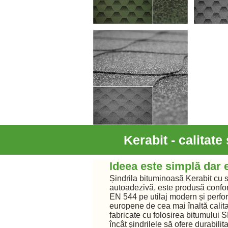
Kerabit - calitate
Ideea este simplă dar 
Șindrila bituminoasă Kerabit cu s
autoadezivă, este produsă confo
EN 544 pe utilaj modern și perfo
europene de cea mai înaltă calitat
fabricate cu folosirea bitumului S
încât șindrilele să ofere durabili