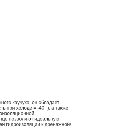
ного каучука, он обладает
ь при холоде = -40 °), а также
роизоляционной
нце позволяют идеальную
ей гидроизоляции к дренажной/