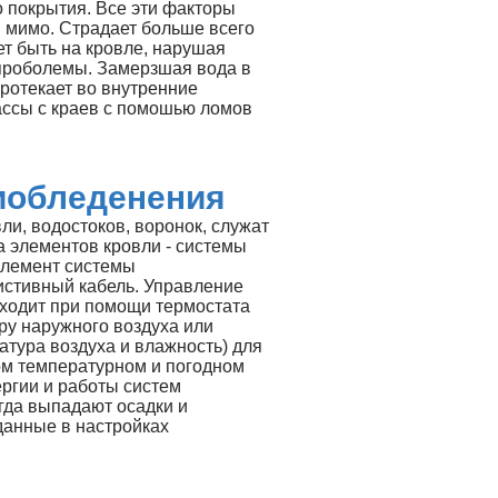
 покрытия. Все эти факторы
 мимо. Страдает больше всего
жет быть на кровле, нарушая
е проболемы. Замерзшая вода в
протекает во внутренние
ассы с краев с помошью ломов
иобледенения
ли, водостоков, воронок, служат
а элементов кровли - системы
элемент системы
истивный кабель. Управление
ходит при помощи термостата
ру наружного воздуха или
атура воздуха и влажность) для
ом температурном и погодном
ргии и работы систем
гда выпадают осадки и
данные в настройках