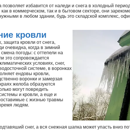
а позволяет избавится от наледи и снега в холодный период
 как в коммерческом, так и в бытовом секторе, они зареко
нужными в любом здании, будь это складской комплекс, оф
ние кровли
, защита кровли от снега,
и очевидна, когда в зимний
 смена погоды: с оттепели на
ли это сопровождается
климатических условиях, снег,
 водосточной системе, в воронках
полняет ендовы кровли,
дственно воронки и замерзая
 краях желоба образуются
олько могут повредить
истемы и кровли, а еще и
поставимые с жизнью травмы
время людям.
одтавяший снег, а вся снежная шапка может упасть вниз по