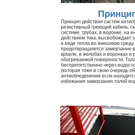
Принци
Принцип действия систем антиоб
резистивный греющий кабель, с
системе, трубах, в воронке, на 
действием тока, высвобождает 
в виде тепла во внешнюю среду.
предотвращаяется замерзание в
кровле, в желобах и воронках и р
обогреваемой поверхности. Тал
беспрепятственно через водост
(которая тоже в свою очередь о
антиобледенения если находится
избежания замерзания талой во