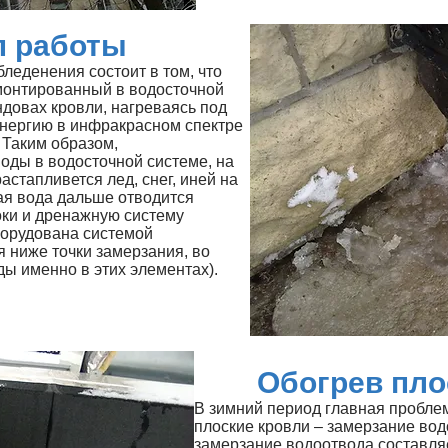
п работы
леденения состоит в том, что
монтированный в водосточной
ендовах кровли, нагреваясь под
энергию в инфракрасном спектре
 Таким образом,
оды в водосточной системе, на
астапливется лед, снег, иней на
ая вода дальше отводится
оки и дренажную систему
борудована системой
 ниже точки замерзания, во
ды именно в этих элементах).
Обогрев пло
В зимний период главная проблем
плоские кровли – замерзание вод
замерзание водоотвода составляе