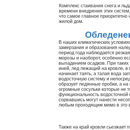
Комплекс стаивания снега и льд
времени внедрения этих систем,
что самое главное приоритетно 
жилой дом.
Обледене
В наших климатических условиях
замерзания и образования налед
период года наблюдается резкая
морозы и наоборот, особенно ес
выпадением осадков. При таких 
иней, лед лежащий на кровле, в
начинает таять, а талая вода за
водосточную систему и непосре
образует ледянные пробки, а на
огромные сосульки которые не т
функциональность водосточной с
сорвавшись могут нанести несо
любым проходящим мимо в это 
Также на край кровли сьезжает п