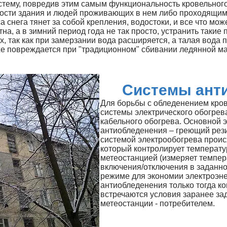
стему, повредив этим самым функциональность кровельного
ости здания и людей проживающих в нем либо проходящим
а снега тянет за собой крепления, водостоки, и все что мо
на, а в зимний период года не так просто, устранить таки
х, так как при замерзании вода расширяется, а талая вода 
же повреждается при "традиционном" сбивании ледянной м
Системы ант
Для борьбы с обледенением кров
системы электрического обогрев
кабельного обогрева. Основной 
антиобледенения – греющий рез
системой электрообогрева проис
который контролирует температу
метеостанцией (измеряет темпер
включения/отключения в заданн
режиме для экономии электроэне
антиобледенения только тогда ко
встречаются условия заранее за
метеостанции - потребителем.