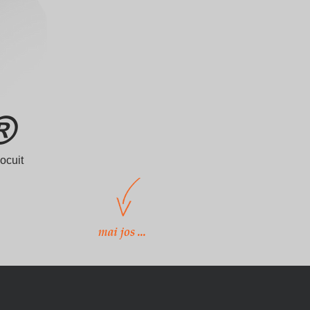
®
ocuit