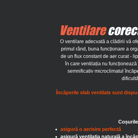
Ventilare
corect
O ventilare adecvată a clădirii vă of
primul rând, buna funcționare a or
de un flux constant de aer curat - lip
în care ventilația nu funcționeaz
semnificativ microclimatul încăpe
dificult
Încăperile slab ventilate sunt dispu
Coșuril
asigură o aerisire perfectă
asigură ventilația naturală a încăp