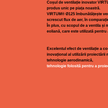
Coșul de ventilație inovator VIR
produs unic pe piața noastră.
VIRTUM® Ø125 îmbunătățește venti
screscut flux de aer, în comparație
În plus, cu scopul de a ventila și 
eoliană, care este utilizată pentru 
Excelentul efect de ventilație a c
inovațional al utilizării proiectări
tehnologie aerodinamică,
tehnologie folosită pentru a proie