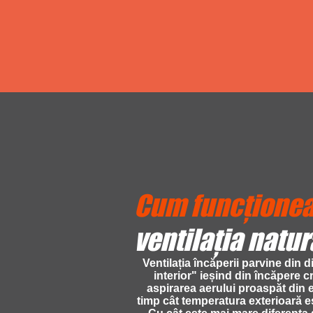
Cum funcțione
ventilația natu
Ventilația încăperii parvine din d
interior" ieșind din încăpere 
aspirarea aerului proaspăt din 
timp cât temperatura exterioară e