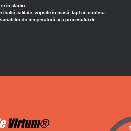
e în clădiri
 înaltă calitate, vopsite în masă, fapt ce confera
i variațiilor de temperatură și a procesului de
ie
Virtum®