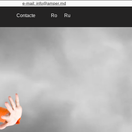
e-mail: info@amp
er.md
Contacte
Ro
Ru