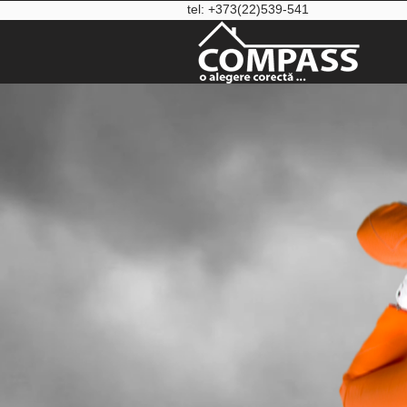
tel: +373(22)539-541