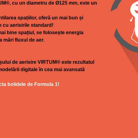
TUM®, cu un diametru de Ø125 mm, este un
larea spațiilor, oferă un mai bun și
 cu aerisirile standard!
mai bine spațiul, se folosește energia
a mări fluxul de aer.
oșului de aerisire VIRTUM® este rezultatul
i modelării digitale în cea mai avansată
cta bolidele de Formula 1!