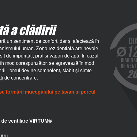
ă a clădirii
eră un sentiment de confort, dar și afectează în
ganismului uman. Zona rezidentială are nevoie
sit de impurități, praf și vapori de apă. În cazul
ă în mod corespunzător, se agravează în mod
rii - omul devine somnolent, slabit și simte
ăți de concentrare.
se formării mucegaiului pe tavan și pereți!
e de ventilare VIRTUM®
erii