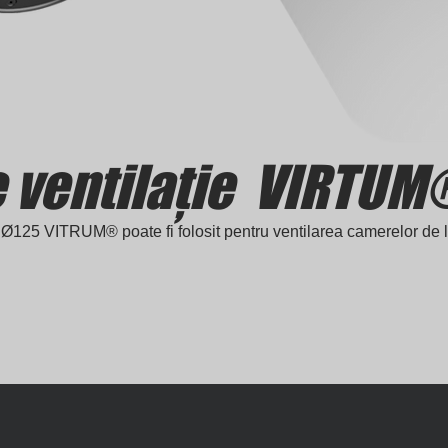
e ventilație VIRTUM
 Ø125 VITRUM® poate fi folosit pentru ventilarea camerelor de l